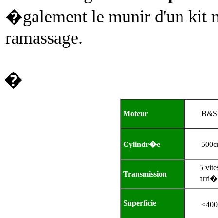
�galement le munir d'un kit m
ramassage.
�
Moteur
B&S 
Cylindr�e
500
5 vit
Transmission
arri�
Superficie
<40