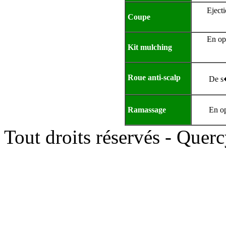
Eject
Coupe
En op
Kit mulching
Roue anti-scalp
De s
Ramassage
En o
Tout droits réservés - Quer